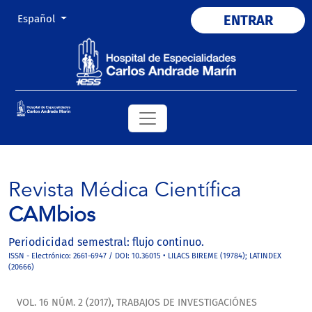
Cambiar el idioma. El actual es:
ENTRAR
Español
Revista Médica Científica
CAMbios
Periodicidad semestral: flujo continuo.
ISSN - Electrónico: 2661-6947 / DOI: 10.36015 • LILACS BIREME (19784); LATINDEX
(20666)
VOL. 16 NÚM. 2 (2017)
,
TRABAJOS DE INVESTIGACIÓNES