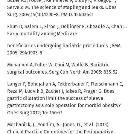
Baker RS, Foote J, Kemmeter P, Brady R, Vroegop T,
Serveld M. The science of stapling and leaks. Obes
Surg. 2004;14(10):1290–8. PMID: 15603641
Flum D, Salem L, Elrod J, Dellinger E, Cheadle A, Chan L.
Early mortality among Medicare
beneficiaries undergoing bariatric procedures. JAMA
2005; 294:1903-8
Mohamed A, Fuller W, Choi M, Wolfe B. Bariatric
surgical outcomes. Surg Clin North Am 2005: 835-52
Langer F, Bohdjalian A, Fekberbauer F, Fleischmann E,
Reza M, Ludvik B, Zacher J, Jakes R, Prager G. Does
gastric dilatation limit the success of sleeve
gastrectomy as a sole operation for morbid obesity?
Obes Surg 2012; 16: 166-71
Mechanick, J., Youdim, A., Jones, D., et al. (2013).
Clinical Practice Guidelines for the Perioperative