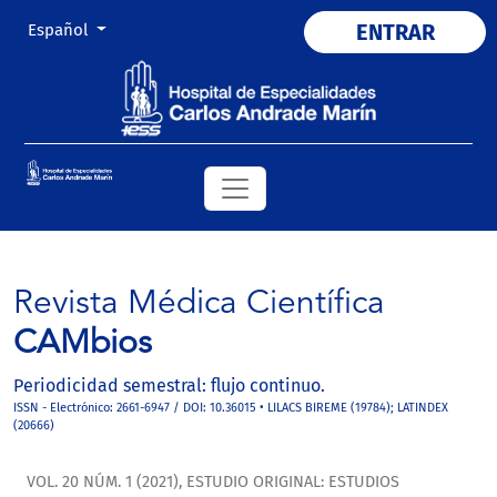
Cambiar el idioma. El actual es:
ENTRAR
Español
Revista Médica Científica
CAMbios
Periodicidad semestral: flujo continuo.
ISSN - Electrónico: 2661-6947 / DOI: 10.36015 • LILACS BIREME (19784); LATINDEX
(20666)
VOL. 20 NÚM. 1 (2021)
,
ESTUDIO ORIGINAL: ESTUDIOS