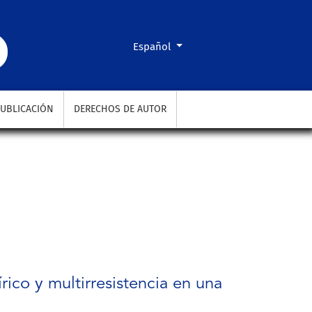
e Adultos Área de Emergencias.
Cambiar el idioma. El actual es:
Español
UBLICACIÓN
DERECHOS DE AUTOR
ico y multirresistencia en una