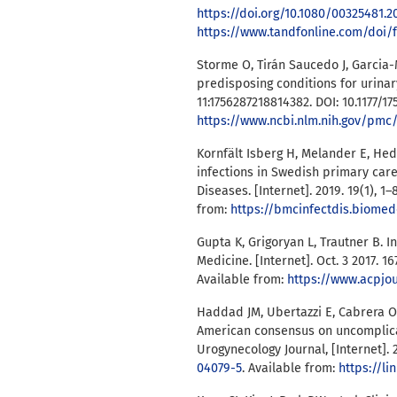
https://doi.org/10.1080/00325481.2
https://www.tandfonline.com/doi/f
Storme O, Tirán Saucedo J, Garcia-
predisposing conditions for urinary 
11:1756287218814382. DOI: 10.1177/1
https://www.ncbi.nlm.nih.gov/pmc
Kornfält Isberg H, Melander E, Hed
infections in Swedish primary care
Diseases. [Internet]. 2019. 19(1), 1–
from:
https://bmcinfectdis.biomedc
Gupta K, Grigoryan L, Trautner B. In
Medicine. [Internet]. Oct. 3 2017. 16
Available from:
https://www.acpjou
Haddad JM, Ubertazzi E, Cabrera OS
American consensus on uncomplicat
Urogynecology Journal, [Internet]. 2
04079-5
. Available from:
https://li