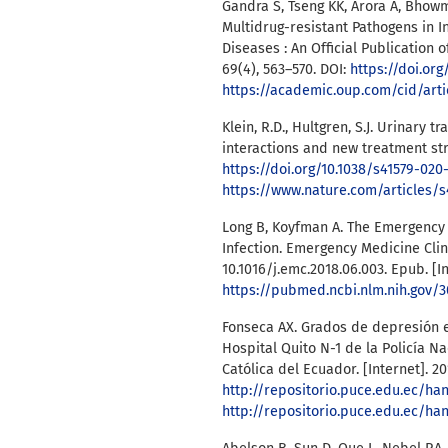
Gandra S, Tseng KK, Arora A, Bhowm
Multidrug-resistant Pathogens in In
Diseases : An Official Publication o
69(4), 563–570. DOI:
https://doi.org
https://academic.oup.com/cid/art
Klein, R.D., Hultgren, S.J. Urinary 
interactions and new treatment stra
https://doi.org/10.1038/s41579-020
https://www.nature.com/articles/
Long B, Koyfman A. The Emergency
Infection. Emergency Medicine Clin
10.1016/j.emc.2018.06.003. Epub. [I
https://pubmed.ncbi.nlm.nih.gov/
Fonseca AX. Grados de depresión 
Hospital Quito N-1 de la Policía Na
Católica del Ecuador. [Internet]. 201
http://repositorio.puce.edu.ec/ha
http://repositorio.puce.edu.ec/ha