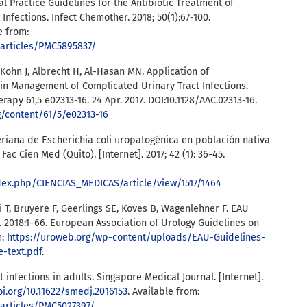
ical Practice Guidelines for the Antibiotic Treatment of
nfections. Infect Chemother. 2018; 50(1):67-100.
e from:
/articles/PMC5895837/
 Kohn J, Albrecht H, Al-Hasan MN. Application of
in Management of Complicated Urinary Tract Infections.
apy 61,5 e02313-16. 24 Apr. 2017. DOI:10.1128/AAC.02313-16.
g/content/61/5/e02313-16
eriana de Escherichia coli uropatogénica en población nativa
c Cien Med (Quito). [Internet]. 2017; 42 (1): 36-45.
index.php/CIENCIAS_MEDICAS/article/view/1517/1464
ai T, Bruyere F, Geerlings SE, Koves B, Wagenlehner F. EAU
s. 2018:1–66. European Association of Urology Guidelines on
m:
https://uroweb.org/wp-content/uploads/EAU-Guidelines-
e-text.pdf
.
t infections in adults. Singapore Medical Journal. [Internet].
oi.org/10.11622/smedj.2016153
. Available from:
/articles/PMC5027397/