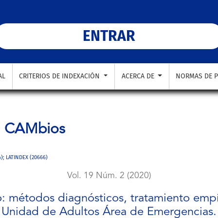
os, tratamiento empírico y multirresistencia en una Unidad d
ENTRAR
AL
CRITERIOS DE INDEXACIÓN
ACERCA DE
NORMAS DE P
a
CAMbios
4); LATINDEX (20666)
Vol. 19 Núm. 2 (2020)
io: métodos diagnósticos, tratamiento empír
Unidad de Adultos Área de Emergencias.