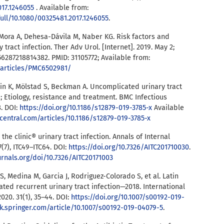
017.1246055
. Available from:
ull/10.1080/00325481.2017.1246055
.
Mora A, Dehesa-Dávila M, Naber KG. Risk factors and
tract infection. Ther Adv Urol. [Internet]. 2019. May 2;
756287218814382. PMID: 31105772; Available from:
/articles/PMC6502981/
in K, Mölstad S, Beckman A. Uncomplicated urinary tract
; Etiology, resistance and treatment. BMC Infectious
8. DOI:
https://doi.org/10.1186/s12879-019-3785-x
Available
entral.com/articles/10.1186/s12879-019-3785-x
 the clinic® urinary tract infection. Annals of Internal
7(7), ITC49–ITC64. DOI:
https://doi.org/10.7326/AITC201710030
.
rnals.org/doi/10.7326/AITC20171003
, Medina M, Garcia J, Rodriguez-Colorado S, et al. Latin
ed recurrent urinary tract infection—2018. International
020. 31(1), 35–44. DOI:
https://doi.org/10.1007/s00192-019-
nk.springer.com/article/10.1007/s00192-019-04079-5
.