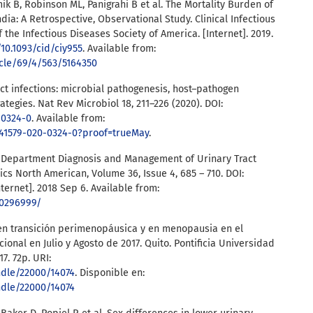
ik B, Robinson ML, Panigrahi B et al. The Mortality Burden of
dia: A Retrospective, Observational Study. Clinical Infectious
f the Infectious Diseases Society of America. [Internet]. 2019.
/10.1093/cid/ciy955
. Available from:
icle/69/4/563/5164350
tract infections: microbial pathogenesis, host–pathogen
tegies. Nat Rev Microbiol 18, 211–226 (2020). DOI:
-0324-0
. Available from:
s41579-020-0324-0?proof=trueMay
.
 Department Diagnosis and Management of Urinary Tract
ics North American, Volume 36, Issue 4, 685 – 710. DOI:
nternet]. 2018 Sep 6. Available from:
30296999/
en transición perimenopáusica y en menopausia en el
cional en Julio y Agosto de 2017. Quito. Pontificia Universidad
7. 72p. URI:
ndle/22000/14074
. Disponible en:
ndle/22000/14074