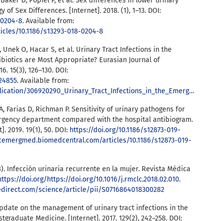
Baker D, Popiel P, et al. Sex differences in lower urinary
 of Sex Differences. [Internet]. 2018. (1), 1–13. DOI:
-0204-8
. Available from:
icles/10.1186/s13293-018-0204-8
M, Unek O, Hacar S, et al. Urinary Tract Infections in the
iotics are Most Appropriate? Eurasian Journal of
. 15(3), 126–130. DOI:
.24855
. Available from:
rinary_Tract_Infections_in_the_Emergency_Department_Which_Antibiotics_are_Most_Appropriate
A, Farias D, Richman P. Sensitivity of urinary pathogens for
rgency department compared with the hospital antibiogram.
 2019. 19(1), 50. DOI:
https://doi.org/10.1186/s12873-019-
cemergmed.biomedcentral.com/articles/10.1186/s12873-019-
018). Infección urinaria recurrente en la mujer. Revista Médica
https://doi.org/https://doi.org/10.1016/j.rmclc.2018.02.010
.
edirect.com/science/article/pii/S0716864018300282
pdate on the management of urinary tract infections in the
tgraduate Medicine. [Internet]. 2017. 129(2), 242–258. DOI: