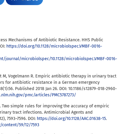
cess Mechanisms of Antibiotic Resistance. HHS Public
DOI:
https://doi.org/10.1128/microbiolspec.VMBF-0016-
nt/journal/microbiolspec/10.1128/microbiolspec.VMBF-0016-
rt M, Vogelmann R. Empiric antibiotic therapy in urinary tract
tors for antibiotic resistance in a German emergency
8(1):56. Published 2018 Jan 26. DOI: 10.1186/s12879-018-2960-
i.nlm.nih.gov/pmc/articles/PMC5787273/
. Two simple rules for improving the accuracy of empiric
rinary tract infections. Antimicrobial Agents and
12), 7593–7596. DOI:
https://doi.org/10.1128/AAC.01638-15
.
g/content/59/12/7593