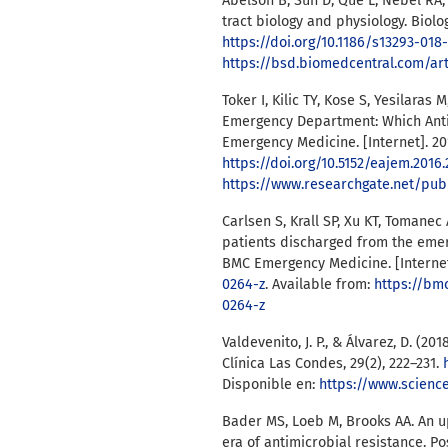
Abelson B, Sun D, Que L, Nebel RA, 
tract biology and physiology. Biology
https://doi.org/10.1186/s13293-018
https://bsd.biomedcentral.com/art
Toker I, Kilic TY, Kose S, Yesilaras 
Emergency Department: Which Antib
Emergency Medicine. [Internet]. 2016
https://doi.org/10.5152/eajem.2016
https://www.researchgate.net/publication/306920290_U
Carlsen S, Krall SP, Xu KT, Tomanec 
patients discharged from the eme
BMC Emergency Medicine. [Internet].
0264-z
. Available from:
https://bm
0264-z
Valdevenito, J. P., & Álvarez, D. (2
Clínica Las Condes, 29(2), 222–231.
Disponible en:
https://www.scienc
Bader MS, Loeb M, Brooks AA. An u
era of antimicrobial resistance. Pos