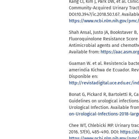
Kang CI, Kim J, Park DW, et al. Clin
Community-Acquired Urinary Tract I
DOI:10.3947/ic.2018.50.1.67. Availabl
https://www.ncbi.nlm.nih.gov/pmc
Shah Ansal, Justo JA, Bookstaver B,
Fluoroquinolone Resistance Score 
Antimicrobial agents and chemother
Available from:
https://aac.asm.or
Guaman W. et al. Resistencia bact
amerindia Kichwa de Ecuador. Rev Fa
Disponible en:
http://revistadigital.uce.edu.ec/
Bonat G, Pickard R, Bartoletti R, C
Guidelines on urological infection
Urological Infection. Available fro
on-Urological-Infections-2018-larg
Chee WT, Chlebicki MP. Urinary trac
2016. 57(9), 485–490. DOI:
https://d
https://www.ncbi.nlm.nih.gov/pmc