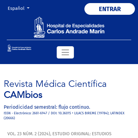
Cambiar el idioma. El actual es:
ENTRAR
Español
Revista Médica Científica
CAMbios
Periodicidad semestral: flujo continuo.
ISSN - Electrónico: 2661-6947 / DOI: 10.36015 • LILACS BIREME (19784); LATINDEX
(20666)
VOL. 23 NÚM. 2 (2024)
,
ESTUDIO ORIGINAL: ESTUDIOS