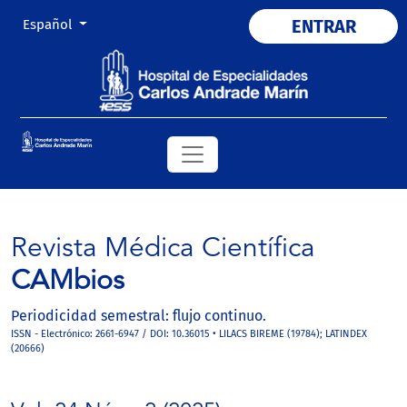
Cambiar el idioma. El actual es:
ENTRAR
Español
Revista Médica Científica
CAMbios
Periodicidad semestral: flujo continuo.
ISSN - Electrónico: 2661-6947 / DOI: 10.36015 • LILACS BIREME (19784); LATINDEX
(20666)