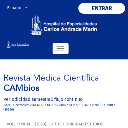
Cambiar el idioma. El actual es:
ENTRAR
Español
Revista Médica Científica
CAMbios
Periodicidad semestral: flujo continuo.
ISSN - Electrónico: 2661-6947 / DOI: 10.36015 • LILACS BIREME (19784); LATINDEX
(20666)
VOL. 19 NÚM. 1 (2020)
,
ESTUDIO ORIGINAL: ESTUDIOS