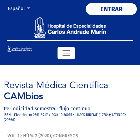
Cambiar el idioma. El actual es:
ENTRAR
Español
Revista Médica Científica
CAMbios
Periodicidad semestral: flujo continuo.
ISSN - Electrónico: 2661-6947 / DOI: 10.36015 • LILACS BIREME (19784); LATINDEX
(20666)
VOL. 19 NÚM. 2 (2020)
,
CONGRESOS