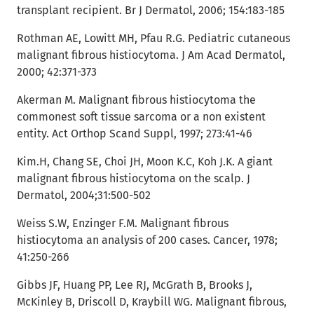
transplant recipient. Br J Dermatol, 2006; 154:183-185
Rothman AE, Lowitt MH, Pfau R.G. Pediatric cutaneous
malignant fibrous histiocytoma. J Am Acad Dermatol,
2000; 42:371-373
Akerman M. Malignant fibrous histiocytoma the
commonest soft tissue sarcoma or a non existent
entity. Act Orthop Scand Suppl, 1997; 273:41-46
Kim.H, Chang SE, Choi JH, Moon K.C, Koh J.K. A giant
malignant fibrous histiocytoma on the scalp. J
Dermatol, 2004;31:500-502
Weiss S.W, Enzinger F.M. Malignant fibrous
histiocytoma an analysis of 200 cases. Cancer, 1978;
41:250-266
Gibbs JF, Huang PP, Lee RJ, McGrath B, Brooks J,
McKinley B, Driscoll D, Kraybill WG. Malignant fibrous,