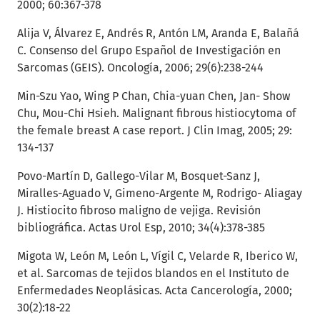
2000; 60:367-378
Alija V, Álvarez E, Andrés R, Antón LM, Aranda E, Balañá
C. Consenso del Grupo Español de Investigación en
Sarcomas (GEIS). Oncología, 2006; 29(6):238-244
Min-Szu Yao, Wing P Chan, Chia-yuan Chen, Jan- Show
Chu, Mou-Chi Hsieh. Malignant fibrous histiocytoma of
the female breast A case report. J Clin Imag, 2005; 29:
134-137
Povo-Martín D, Gallego-Vilar M, Bosquet-Sanz J,
Miralles-Aguado V, Gimeno-Argente M, Rodrigo- Aliagay
J. Histiocito fibroso maligno de vejiga. Revisión
bibliográfica. Actas Urol Esp, 2010; 34(4):378-385
Migota W, León M, León L, Vígil C, Velarde R, Iberico W,
et al. Sarcomas de tejidos blandos en el Instituto de
Enfermedades Neoplásicas. Acta Cancerología, 2000;
30(2):18-22