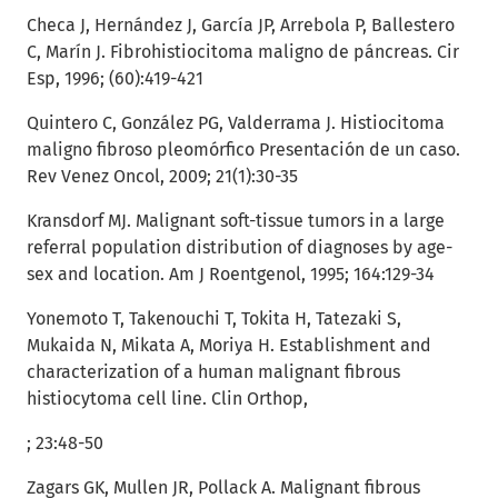
Checa J, Hernández J, García JP, Arrebola P, Ballestero
C, Marín J. Fibrohistiocitoma maligno de páncreas. Cir
Esp, 1996; (60):419-421
Quintero C, González PG, Valderrama J. Histiocitoma
maligno fibroso pleomórfico Presentación de un caso.
Rev Venez Oncol, 2009; 21(1):30-35
Kransdorf MJ. Malignant soft-tissue tumors in a large
referral population distribution of diagnoses by age-
sex and location. Am J Roentgenol, 1995; 164:129-34
Yonemoto T, Takenouchi T, Tokita H, Tatezaki S,
Mukaida N, Mikata A, Moriya H. Establishment and
characterization of a human malignant fibrous
histiocytoma cell line. Clin Orthop,
; 23:48-50
Zagars GK, Mullen JR, Pollack A. Malignant fibrous