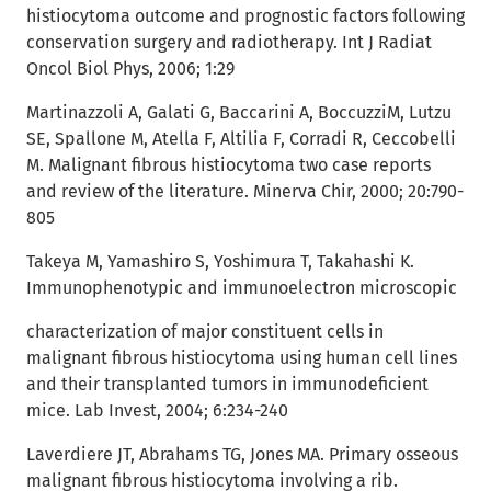
histiocytoma outcome and prognostic factors following
conservation surgery and radiotherapy. Int J Radiat
Oncol Biol Phys, 2006; 1:29
Martinazzoli A, Galati G, Baccarini A, BoccuzziM, Lutzu
SE, Spallone M, Atella F, Altilia F, Corradi R, Ceccobelli
M. Malignant fibrous histiocytoma two case reports
and review of the literature. Minerva Chir, 2000; 20:790-
805
Takeya M, Yamashiro S, Yoshimura T, Takahashi K.
Immunophenotypic and immunoelectron microscopic
characterization of major constituent cells in
malignant fibrous histiocytoma using human cell lines
and their transplanted tumors in immunodeficient
mice. Lab Invest, 2004; 6:234-240
Laverdiere JT, Abrahams TG, Jones MA. Primary osseous
malignant fibrous histiocytoma involving a rib.