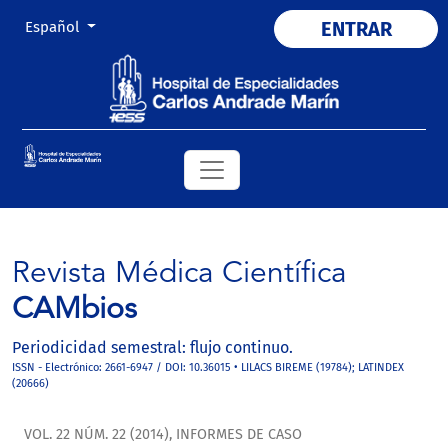
Cambiar el idioma. El actual es:
ENTRAR
Español
Revista Médica Científica
CAMbios
Periodicidad semestral: flujo continuo.
ISSN - Electrónico: 2661-6947 / DOI: 10.36015 • LILACS BIREME (19784); LATINDEX
(20666)
VOL. 22 NÚM. 22 (2014)
,
INFORMES DE CASO