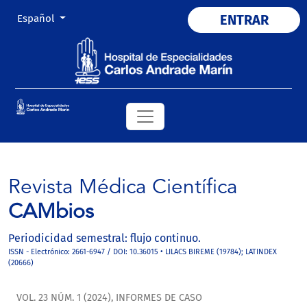
Cambiar el idioma. El actual es:
ENTRAR
Español
Revista Médica Científica
CAMbios
Periodicidad semestral: flujo continuo.
ISSN - Electrónico: 2661-6947 / DOI: 10.36015 • LILACS BIREME (19784); LATINDEX
(20666)
VOL. 23 NÚM. 1 (2024)
,
INFORMES DE CASO