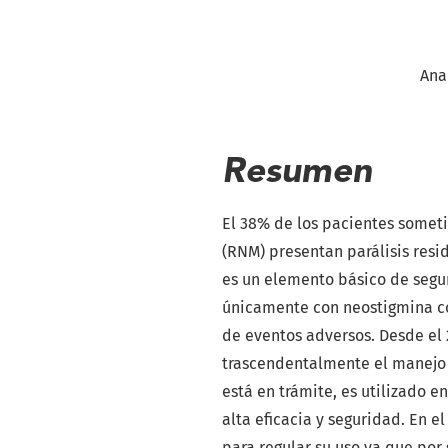
Ana
Resumen
El 38% de los pacientes someti
(RNM) presentan parálisis resi
es un elemento básico de segu
únicamente con neostigmina c
de eventos adversos. Desde e
trascendentalmente el manejo 
está en trámite, es utilizado e
alta eficacia y seguridad. En e
para regular su uso ya que por