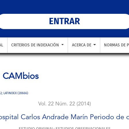
arín Periodo de octubre 2011- diciembre 2012
ENTRAR
AL
CRITERIOS DE INDEXACIÓN
ACERCA DE
NORMAS DE P
a
CAMbios
4); LATINDEX (20666)
Vol. 22 Núm. 22 (2014)
pital Carlos Andrade Marín Periodo de 
ESTUDIO ORIGINAL: ESTUDIOS OBSERVACIONALES