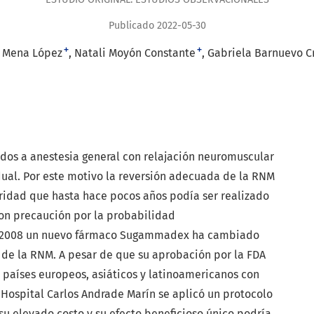
Publicado 2022-05-30
+
+
 Mena López
Natali Moyón Constante
Gabriela Barnuevo C
dos a anestesia general con relajación neuromuscular
dual. Por este motivo la reversión adecuada de la RNM
ridad que hasta hace pocos años podía ser realizado
on precaución por la probabilidad
l 2008 un nuevo fármaco Sugammadex ha cambiado
de la RNM. A pesar de que su aprobación por la FDA
n países europeos, asiáticos y latinoamericanos con
l Hospital Carlos Andrade Marín se aplicó un protocolo
 su elevado costo y su efecto beneficioso único podría