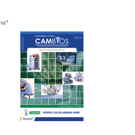
+
ruz