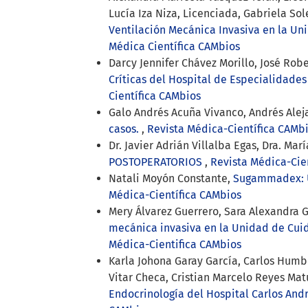
Lucía Iza Niza, Licenciada, Gabriela So
Ventilación Mecánica Invasiva en la Un
Médica Científica CAMbios
Darcy Jennifer Chávez Morillo, José Rob
Críticas del Hospital de Especialidade
Científica CAMbios
Galo Andrés Acuña Vivanco, Andrés Ale
casos.
,
Revista Médica-Científica CAMbi
Dr. Javier Adrián Villalba Egas, Dra. Ma
POSTOPERATORIOS
,
Revista Médica-Cien
Natali Moyón Constante,
Sugammadex: U
Médica-Científica CAMbios
Mery Álvarez Guerrero, Sara Alexandra
mecánica invasiva en la Unidad de Cui
Médica-Cientifica CAMbios
Karla Johona Garay García, Carlos Humb
Vitar Checa, Cristian Marcelo Reyes Mat
Endocrinología del Hospital Carlos And