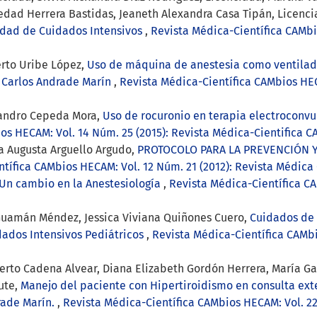
ledad Herrera Bastidas, Jeaneth Alexandra Casa Tipán, Licenc
idad de Cuidados Intensivos
,
Revista Médica-Científica CAMbi
erto Uribe López,
Uso de máquina de anestesia como ventilad
s Carlos Andrade Marín
,
Revista Médica-Científica CAMbios HEC
jandro Cepeda Mora,
Uso de rocuronio en terapia electroconvu
os HECAM: Vol. 14 Núm. 25 (2015): Revista Médica-Cientifica 
ría Augusta Arguello Argudo,
PROTOCOLO PARA LA PREVENCIÓN Y
tífica CAMbios HECAM: Vol. 12 Núm. 21 (2012): Revista Médica
n cambio en la Anestesiología
,
Revista Médica-Científica CA
 Guamán Méndez, Jessica Viviana Quiñones Cuero,
Cuidados de 
dados Intensivos Pediátricos
,
Revista Médica-Científica CAMbi
erto Cadena Alvear, Diana Elizabeth Gordón Herrera, María G
ute,
Manejo del paciente con Hipertiroidismo en consulta ext
rade Marín.
,
Revista Médica-Científica CAMbios HECAM: Vol. 22