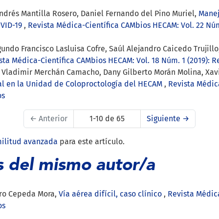
Andrés Mantilla Rosero, Daniel Fernando del Pino Muriel,
Manej
OVID-19
,
Revista Médica-Científica CAMbios HECAM: Vol. 22 Núm.
undo Francisco Lasluisa Cofre, Saúl Alejandro Caicedo Trujil
sta Médica-Científica CAMbios HECAM: Vol. 18 Núm. 1 (2019): R
o Vladimir Merchán Camacho, Dany Gilberto Morán Molina, Xa
nal en la Unidad de Coloproctología del HECAM
,
Revista Médic
os
←
Anterior
1-10 de 65
Siguiente
→
militud avanzada
para este artículo.
s del mismo autor/a
dro Cepeda Mora,
Vía aérea difícil, caso clínico
,
Revista Médic
os