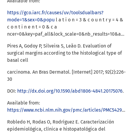
Available from:
https://gco.iarc.fr/causes/uv/toolsdualbars?
mode=1&sex=0&popu
l a t i o n = 3 & c o u n t r y = 4 &
c o n t i n e n t = 0 & c a
ncer=0&key=paf_all&lock_scale=0&nb_results=10&age_group=3&population1=218&population2=218
Pires A, Godoy P, Silveira S, Leão D. Evaluation of
surgical margins according to the histological type of
basal cell
carcinoma. An Bras Dermatol. [Internet] 2017; 92(2):226-
30
DOI:
http://dx.doi.org/10.1590/abd1806-4841.20175076
.
Available from:
https://www.ncbi.nlm.nih.gov/pmc/articles/PMC5429110/
Robledo H, Rodas O, Rodríguez E. Caracterización
epidemiológica, clínica e histopatológica del