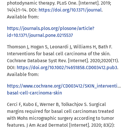
photodynamic therapy. PLoS One. [Internet]. 2019;
14(4):1–14. DOI:
https://doi.org/10.1371/journal
.
Available from:
https://journals.plos.org/plosone/article?
id=10.1371/journal.pone.0215537
Thomson J, Hogan S, Leonardi J, Williams H, Bath F.
Interventions for basal cell carcinoma of the skin.
Cochrane Database Syst Rev. [Internet]. 2020;2020(11).
DOI:
https://doi.org/10.1002/14651858.CD003412.pub3
.
Available from:
https://www.cochrane.org/CD003412/SKIN_interventions-
basal-cell-carcinoma-skin
Cerci F, Kubo E, Werner B, Tolkachjov S. Surgical
margins required for basal cell carcinomas treated
with Mohs micrographic surgery according to tumor
features. J Am Acad Dermatol [Internet]. 2020; 83(2):