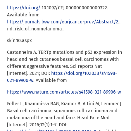
https://doi.org/
10.1097/CEJ.0000000000000322.
Available from:
https://journals.lww.com/eurjcancerprev/Abstract/2018/03000/Coffee_consumption_
nd_risk_of_nonmelanoma_
skin.10.aspx
Castanheira A. TERTp mutations and p53 expression in
head and neck cutaneos bassal cell carcinomas with
different aggressive features. Sci reports Nat
[Internet]. 2021; DOI:
https://doi.org/10.1038/s41598-
021-89906-w
. Available from
https://www.nature.com/articles/s41598-021-89906-w
Feller L, Khammissa RAG, Kramer B, Altini M, Lemmer J.
Basal cell carcinoma, squamous cell carcinoma and
melanoma of the head and face. Head Face Med
[Internet]. 2016;12(1):1–7. DOI: