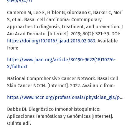
9059/5/4/71
Cameron M, Lee E, Hibler B, Giordano C, Barker C, Mori
S, et al. Basal cell carcinoma: Contemporary
approaches to diagnosis, treatment, and prevention. J
Am Acad Dermatol [Internet]. 2019; 80(2): 321–39. DOI:
https://doi.org/10.1016/j.jaad.2018.02.083
. Available
from:
https://www.jaad.org/article/S0190-9622(18)30776-
X/fulltext
National Comprehensive Cancer Network. Basal Cell
Skin Cancer NCCN. [Internet]. 2022. Available from:
https://www.nccn.org/professionals/physician_gls/pdf/nmsc.pdf
Dabbs DJ. Diagnóstico Inmonohistoquímico:
Aplicaciones Teranósticas y Genómicas [Internet].
Quinta edi.