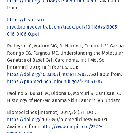
https://doi.org/10.1186/s13005-016-0106-0
. Available
from:
https://head-face-
med.biomedcentral.com/track/pdf/10.1186/s13005-
016-0106-0.pdf
Pellegrini C, Maturo MG, Di Nardo L, Ciciarelli V, García-
Rodrigo CG, Fargnoli MC. Understanding the Molecular
Genetics of Basal Cell Carcinoma. Int J Mol Sci
[Internet]. 2017; 18 (11): 2485. DOI:
https://doi.org/10.3390/ijms18112485
. Available from:
https://pubmed.ncbi.nlm.nih.gov/29165358/
Paolino G, Donati M, Didona D, Mercuri S, Cantisani C.
Histology of Non-Melanoma Skin Cancers: An Update.
Biomedicines [Internet]. 2017;5(4):71. DOI:
https://doi.org/
10.3390/biomedicines5040071.
Available from:
http://www.mdpi.com/2227-