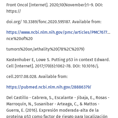
Front Oncol [Internet]. 2020;10(November):1–9. DOI:
https://
doi.org/ 10.3389/fonc.2020.595187. Available from:
https://www.ncbi.nlm.nih.gov/pmc/articles/PMC7677253/#:~:text=The%20relia
nce%20of%20
tumors%20on,lethality%20(78%2C%2079)
Kastenhuber E, Lowe S. Putting p53 in context Edward.
Cell [Internet]. 2017;170(6):1062–78. DOI: 10.1016/j.
cell.2017.08.028. Available from:
https://pubmed.ncbi.nlm.nih.gov/28886379/
Del Castillo - Cabrera, S., Escalante - Jibaja, E., Rosas -
Marroquín, N., Susanibar - Arteaga, C., & Mattos -
Guerra, E. (2016). Expresión moderada-alta de la
proteína p53 como factor de riesgo para localización