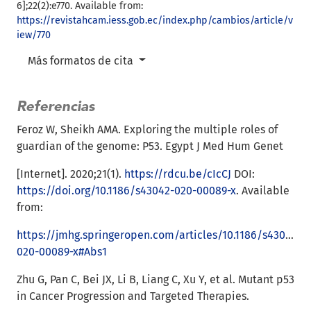
6];22(2):e770. Available from:
https://revistahcam.iess.gob.ec/index.php/cambios/article/v
iew/770
Más formatos de cita
Referencias
Feroz W, Sheikh AMA. Exploring the multiple roles of
guardian of the genome: P53. Egypt J Med Hum Genet
[Internet]. 2020;21(1).
https://rdcu.be/cIcCJ
DOI:
https://doi.org/10.1186/s43042-020-00089-x
. Available
from:
https://jmhg.springeropen.com/articles/10.1186/s43042-
020-00089-x#Abs1
Zhu G, Pan C, Bei JX, Li B, Liang C, Xu Y, et al. Mutant p53
in Cancer Progression and Targeted Therapies.