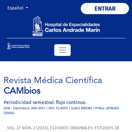
Cambiar el idioma. El actual es:
ENTRAR
Español
Revista Médica Científica
CAMbios
Periodicidad semestral: flujo continuo.
ISSN - Electrónico: 2661-6947 / DOI: 10.36015 • LILACS BIREME (19784); LATINDEX
(20666)
VOL. 22 NÚM. 2 (2023)
,
ESTUDIOS ORIGINALES: ESTUDIOS DE