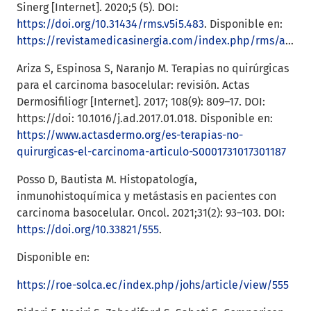
Sinerg [Internet]. 2020;5 (5). DOI:
https://doi.org/10.31434/rms.v5i5.483
. Disponible en:
https://revistamedicasinergia.com/index.php/rms/article/view/483
Ariza S, Espinosa S, Naranjo M. Terapias no quirúrgicas
para el carcinoma basocelular: revisión. Actas
Dermosifiliogr [Internet]. 2017; 108(9): 809–17. DOI:
https://doi: 10.1016/j.ad.2017.01.018. Disponible en:
https://www.actasdermo.org/es-terapias-no-
quirurgicas-el-carcinoma-articulo-S0001731017301187
Posso D, Bautista M. Histopatología,
inmunohistoquímica y metástasis en pacientes con
carcinoma basocelular. Oncol. 2021;31(2): 93–103. DOI:
https://doi.org/10.33821/555
.
Disponible en:
https://roe-solca.ec/index.php/johs/article/view/555