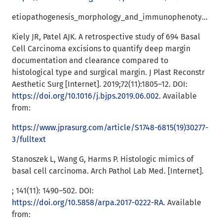
etiopathogenesis_morphology_and_immunophenotype_of_basal_cell_carcinoma
Kiely JR, Patel AJK. A retrospective study of 694 Basal
Cell Carcinoma excisions to quantify deep margin
documentation and clearance compared to
histological type and surgical margin. J Plast Reconstr
Aesthetic Surg [Internet]. 2019;72(11):1805–12. DOI:
https://doi.org/10.1016/j.bjps.2019.06.002
. Available
from:
https://www.jprasurg.com/article/S1748-6815(19)30277-
3/fulltext
Stanoszek L, Wang G, Harms P. Histologic mimics of
basal cell carcinoma. Arch Pathol Lab Med. [Internet].
; 141(11): 1490–502. DOI:
https://doi.org/10.5858/arpa.2017-0222-RA
. Available
from: