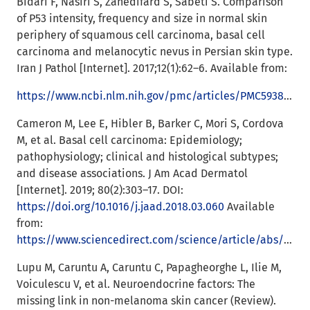
Bidari F, Nasiri S, Zahedifard S, Sabeti S. Comparison
of P53 intensity, frequency and size in normal skin
periphery of squamous cell carcinoma, basal cell
carcinoma and melanocytic nevus in Persian skin type.
Iran J Pathol [Internet]. 2017;12(1):62–6. Available from:
https://www.ncbi.nlm.nih.gov/pmc/articles/PMC5938725/
Cameron M, Lee E, Hibler B, Barker C, Mori S, Cordova
M, et al. Basal cell carcinoma: Epidemiology;
pathophysiology; clinical and histological subtypes;
and disease associations. J Am Acad Dermatol
[Internet]. 2019; 80(2):303–17. DOI:
https://doi.org/10.1016/j.jaad.2018.03.060
Available
from:
https://www.sciencedirect.com/science/article/abs/pii/S0190962218307758
Lupu M, Caruntu A, Caruntu C, Papagheorghe L, Ilie M,
Voiculescu V, et al. Neuroendocrine factors: The
missing link in non-melanoma skin cancer (Review).