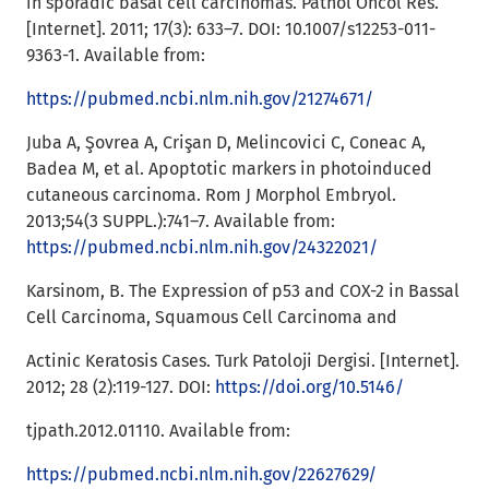
in sporadic basal cell carcinomas. Pathol Oncol Res.
[Internet]. 2011; 17(3): 633–7. DOI: 10.1007/s12253-011-
9363-1. Available from:
https://pubmed.ncbi.nlm.nih.gov/21274671/
Juba A, Şovrea A, Crişan D, Melincovici C, Coneac A,
Badea M, et al. Apoptotic markers in photoinduced
cutaneous carcinoma. Rom J Morphol Embryol.
2013;54(3 SUPPL.):741–7. Available from:
https://pubmed.ncbi.nlm.nih.gov/24322021/
Karsinom, B. The Expression of p53 and COX-2 in Bassal
Cell Carcinoma, Squamous Cell Carcinoma and
Actinic Keratosis Cases. Turk Patoloji Dergisi. [Internet].
2012; 28 (2):119-127. DOI:
https://doi.org/10.5146/
tjpath.2012.01110. Available from:
https://pubmed.ncbi.nlm.nih.gov/22627629/