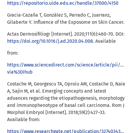
https://repositorio.uide.edu.ec/handle/37000/4150
Gracia-Cazaña T, González S, Parrado C, Juarranz,
Gilaberte Y. Influence of the Exposome on Skin Cancer.
Actas Dermosifiliogr [Internet]. 2020;111(6):460–70. DOI:
https://doi.org/10.1016/j.ad.2020.04.008
. Available
from:
https://www.sciencedirect.com/science/article/pii/S000
via%3Dihub
Costache M, Georgescu TA, Oproiu AM, Costache D, Naie
A, Sajin M, et al. Emerging concepts and latest
advances regarding the etiopathogenesis, morphology
and immunophenotype of basal cell carcinoma. Rom J
Morphol Embryol [Internet]. 2018;59(2):427–33.
Available from:
https://www.researchgate.net/publication/327403436_Emerging_concepts_and_latest_advances_regarding_the_