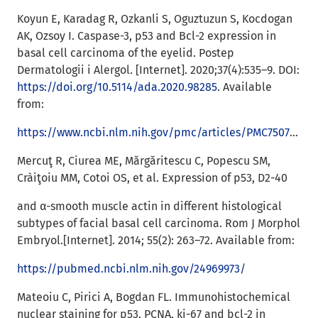
Koyun E, Karadag R, Ozkanli S, Oguztuzun S, Kocdogan
AK, Ozsoy I. Caspase-3, p53 and Bcl-2 expression in
basal cell carcinoma of the eyelid. Postep
Dermatologii i Alergol. [Internet]. 2020;37(4):535–9. DOI:
https://doi.org/10.5114/ada.2020.98285
. Available
from:
https://www.ncbi.nlm.nih.gov/pmc/articles/PMC7507160/
Mercuţ R, Ciurea ME, Mǎrgǎritescu C, Popescu SM,
Cràiţoiu MM, Cotoi OS, et al. Expression of p53, D2-40
and α-smooth muscle actin in different histological
subtypes of facial basal cell carcinoma. Rom J Morphol
Embryol.[Internet]. 2014; 55(2): 263–72. Available from:
https://pubmed.ncbi.nlm.nih.gov/24969973/
Mateoiu C, Pirici A, Bogdan FL. Immunohistochemical
nuclear staining for p53, PCNA, ki-67 and bcl-2 in