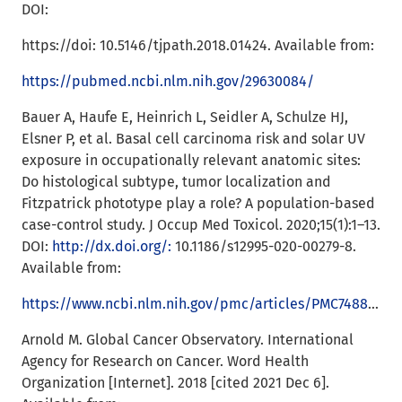
DOI:
https://doi: 10.5146/tjpath.2018.01424. Available from:
https://pubmed.ncbi.nlm.nih.gov/29630084/
Bauer A, Haufe E, Heinrich L, Seidler A, Schulze HJ,
Elsner P, et al. Basal cell carcinoma risk and solar UV
exposure in occupationally relevant anatomic sites:
Do histological subtype, tumor localization and
Fitzpatrick phototype play a role? A population-based
case-control study. J Occup Med Toxicol. 2020;15(1):1–13.
DOI:
http://dx.doi.org/:
10.1186/s12995-020-00279-8.
Available from:
https://www.ncbi.nlm.nih.gov/pmc/articles/PMC7488106/
Arnold M. Global Cancer Observatory. International
Agency for Research on Cancer. Word Health
Organization [Internet]. 2018 [cited 2021 Dec 6].