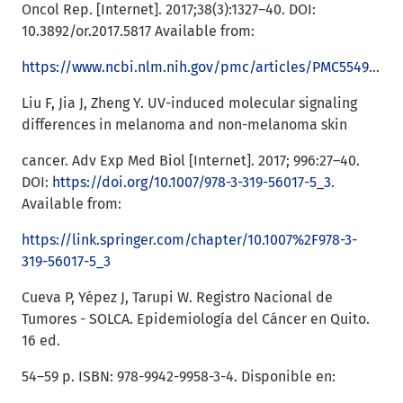
Oncol Rep. [Internet]. 2017;38(3):1327–40. DOI:
10.3892/or.2017.5817 Available from:
https://www.ncbi.nlm.nih.gov/pmc/articles/PMC5549028
Liu F, Jia J, Zheng Y. UV-induced molecular signaling
differences in melanoma and non-melanoma skin
cancer. Adv Exp Med Biol [Internet]. 2017; 996:27–40.
DOI:
https://doi.org/10.1007/978-3-319-56017-5_3
.
Available from:
https://link.springer.com/chapter/10.1007%2F978-3-
319-56017-5_3
Cueva P, Yépez J, Tarupi W. Registro Nacional de
Tumores - SOLCA. Epidemiología del Cáncer en Quito.
16 ed.
54–59 p. ISBN: 978-9942-9958-3-4. Disponible en: