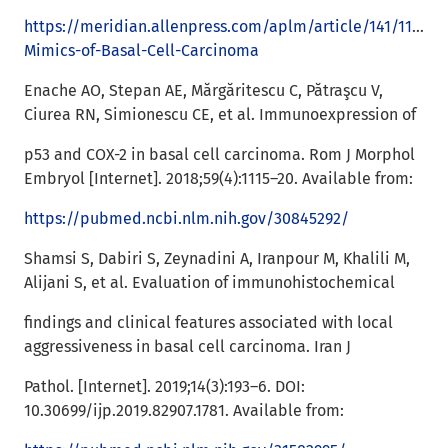
https://meridian.allenpress.com/aplm/article/141/11/149
Mimics-of-Basal-Cell-Carcinoma
Enache AO, Stepan AE, Mărgăritescu C, Pătraşcu V,
Ciurea RN, Simionescu CE, et al. Immunoexpression of
p53 and COX-2 in basal cell carcinoma. Rom J Morphol
Embryol [Internet]. 2018;59(4):1115–20. Available from:
https://pubmed.ncbi.nlm.nih.gov/30845292/
Shamsi S, Dabiri S, Zeynadini A, Iranpour M, Khalili M,
Alijani S, et al. Evaluation of immunohistochemical
findings and clinical features associated with local
aggressiveness in basal cell carcinoma. Iran J
Pathol. [Internet]. 2019;14(3):193–6. DOI:
10.30699/ijp.2019.82907.1781. Available from: