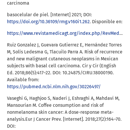
carcinoma
basocelular de piel. [Internet] 2021; DOI:
https://doi.org/10.36109/rmg.v160i1.262
. Disponible en:
https://www.revistamedicagt.org/index.php/RevMedGuatemala/article/view/262
Ruiz Gonzalez J, Guevara Gutierrez E, Hernández Torres
M, Solís Ledesma G, Tlacuilo Parra A. Risk of recurrence
and new malignant cutaneous neoplasms in Mexican
subjects with basal cell carcinoma. Cir y Cir (English
Ed. 2018;86(5):417–22. DOI: 10.24875/CIRU.18000190.
Available from:
https://pubmed.ncbi.nlm.nih.gov/30226497/
Vaseghi G, Haghjoo S, Naderi J, Eshraghi A, Mahdavi M,
Mansourian M. Coffee consumption and risk of
nonmelanoma skin cancer: A dose-response meta-
analysis.Eur J Cancer Prev. [Internet]. 2018;27(2):164–70.
DOI: