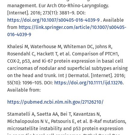
management. Eur Arch Oto-Rhino-Laryngology.
[Internet]. 2016; 273(11): 3881–9. DOI:
https://doi.org/10.1007/s00405-016-4039-9
. Available
from
https://link.springer.com/article/10.1007/s00405-
016-4039-9
Khalesi M, Waterhouse M, Whiteman DC, Johns R,
Rosendahl C, Hackett T, et al. Comparison of PTCH1,
COX-2, p53, and Ki-67 protein expression in basal cell
carcinomas of nodular and superficial subtypes arising
on the head and trunk. Int J Dermatol. [Internet]. 2016;
55(10): 1096–105. DOI:
https://doi.org/10.1111/ijd.13276
.
Available from:
https://pubmed.ncbi.nlm.nih.gov/27126210/
Stamatelli A, Saetta AA, Bei T, Kavantzas N,
Michalopoulos N V., Patsouris E, et al. B-Raf mutations,
microsatellite instability and p53 protein expression