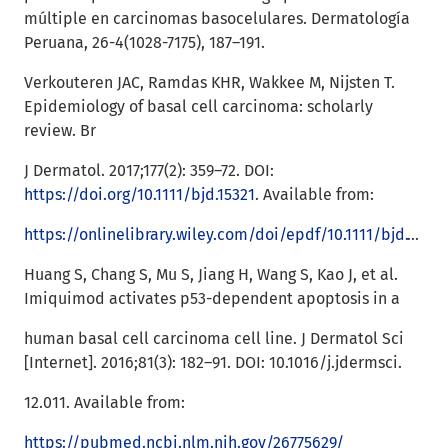
múltiple en carcinomas basocelulares. Dermatología
Peruana, 26-4(1028-7175), 187–191.
Verkouteren JAC, Ramdas KHR, Wakkee M, Nijsten T.
Epidemiology of basal cell carcinoma: scholarly
review. Br
J Dermatol. 2017;177(2): 359–72. DOI:
https://doi.org/10.1111/bjd.15321
. Available from:
https://onlinelibrary.wiley.com/doi/epdf/10.1111/bjd.15321
Huang S, Chang S, Mu S, Jiang H, Wang S, Kao J, et al.
Imiquimod activates p53-dependent apoptosis in a
human basal cell carcinoma cell line. J Dermatol Sci
[Internet]. 2016;81(3): 182–91. DOI: 10.1016/j.jdermsci.
12.011. Available from:
https://pubmed.ncbi.nlm.nih.gov/26775629/