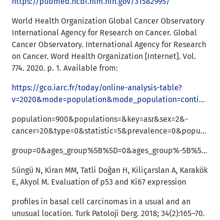
https://pubmed.ncbi.nlm.nih.gov/31582995/
World Health Organization Global Cancer Observatory
International Agency for Research on Cancer. Global
Cancer Observatory. International Agency for Research
on Cancer. Word Health Organization [Internet]. Vol.
774. 2020. p. 1. Available from:
https://gco.iarc.fr/today/online-analysis-table?
v=2020&mode=population&mode_population=continents&
population=900&populations=&key=asr&sex=2&-
cancer=20&type=0&statistic=5&prevalence=0&population_
group=0&ages_group%5B%5D=0&ages_group%-5B%5D=17&group_cancer=0&
Süngü N, Kiran MM, Tatli Doğan H, Kiliçarslan A, Karakök
E, Akyol M. Evaluation of p53 and Ki67 expression
profiles in basal cell carcinomas in a usual and an
unusual location. Turk Patoloji Derg. 2018; 34(2):165–70.