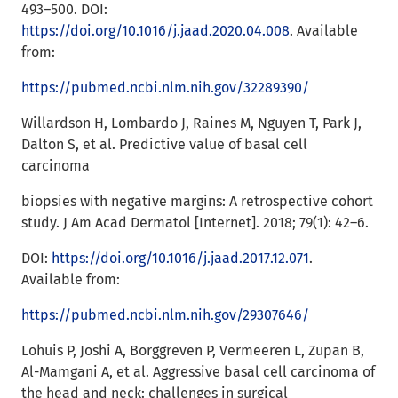
493–500. DOI:
https://doi.org/10.1016/j.jaad.2020.04.008
. Available
from:
https://pubmed.ncbi.nlm.nih.gov/32289390/
Willardson H, Lombardo J, Raines M, Nguyen T, Park J,
Dalton S, et al. Predictive value of basal cell
carcinoma
biopsies with negative margins: A retrospective cohort
study. J Am Acad Dermatol [Internet]. 2018; 79(1): 42–6.
DOI:
https://doi.org/10.1016/j.jaad.2017.12.071
.
Available from:
https://pubmed.ncbi.nlm.nih.gov/29307646/
Lohuis P, Joshi A, Borggreven P, Vermeeren L, Zupan B,
Al-Mamgani A, et al. Aggressive basal cell carcinoma of
the head and neck: challenges in surgical