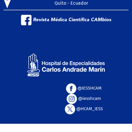
Quito - Ecuador
Revista Médica Científica CAMbios
@IESSHCAM
@iesshcam
@HCAM_IESS