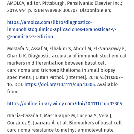
AMOLCA, editor. Pittsburgh, Pensilvania: Elsevier Inc.;
2019. 944 p. ISBN 9789804300707. Disponible en:
https://amolca.com/libro/diagnostico-
inmunohistoquimico-aplicaciones-teranosticas-y-
genomicas-5-edicion
Mostafa N, Assaf M, Elhakim S, Abdel M, El-Nabarawy E,
Gharib K. Diagnostic accuracy of immunohistochemical
markers in differentiation between basal cell
carcinoma and trichoepithelioma in small biopsy
specimens. J Cutan Pathol. [Internet]. 2018;45(11):807–
16. DOI:
https://doi.org/10.1111/cup.13305
. Available
from:
https://onlinelibrary.wiley.com/doi/10.1111/cup.13305
Gracia-Cazaña T, Mascaraque M, Lucena S, Vera J,
González S, Juarranz Á, et al. Biomarkers of basal cell
carcinoma resistance to methyl-aminolevulinate