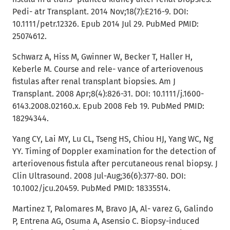
Pedi- atr Transplant. 2014 Nov;18(7):E216-9. DOI:
10.1111/petr.12326. Epub 2014 Jul 29. PubMed PMID:
25074612.
Schwarz A, Hiss M, Gwinner W, Becker T, Haller H,
Keberle M. Course and rele- vance of arteriovenous
fistulas after renal transplant biopsies. Am J
Transplant. 2008 Apr;8(4):826-31. DOI: 10.1111/j.1600-
6143.2008.02160.x. Epub 2008 Feb 19. PubMed PMID:
18294344.
Yang CY, Lai MY, Lu CL, Tseng HS, Chiou HJ, Yang WC, Ng
YY. Timing of Doppler examination for the detection of
arteriovenous fistula after percutaneous renal biopsy. J
Clin Ultrasound. 2008 Jul-Aug;36(6):377-80. DOI:
10.1002/jcu.20459. PubMed PMID: 18335514.
Martinez T, Palomares M, Bravo JA, Al- varez G, Galindo
P, Entrena AG, Osuma A, Asensio C. Biopsy-induced