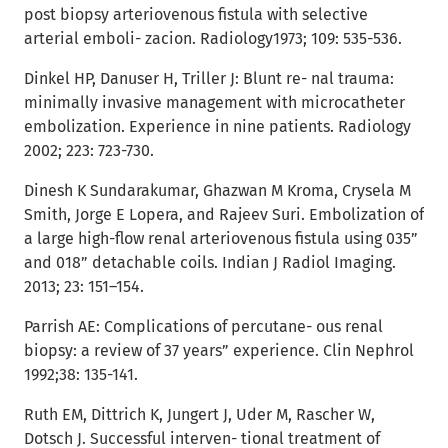
post biopsy arteriovenous fistula with selective
arterial emboli- zacion. Radiology1973; 109: 535-536.
Dinkel HP, Danuser H, Triller J: Blunt re- nal trauma:
minimally invasive management with microcatheter
embolization. Experience in nine patients. Radiology
2002; 223: 723-730.
Dinesh K Sundarakumar, Ghazwan M Kroma, Crysela M
Smith, Jorge E Lopera, and Rajeev Suri. Embolization of
a large high-flow renal arteriovenous fistula using 035”
and 018” detachable coils. Indian J Radiol Imaging.
2013; 23: 151–154.
Parrish AE: Complications of percutane- ous renal
biopsy: a review of 37 years” experience. Clin Nephrol
1992;38: 135-141.
Ruth EM, Dittrich K, Jungert J, Uder M, Rascher W,
Dotsch J. Successful interven- tional treatment of