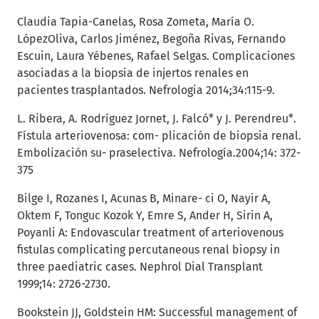
Claudia Tapia-Canelas, Rosa Zometa, María O.
LópezOliva, Carlos Jiménez, Begoña Rivas, Fernando
Escuin, Laura Yébenes, Rafael Selgas. Complicaciones
asociadas a la biopsia de injertos renales en
pacientes trasplantados. Nefrologia 2014;34:115-9.
L. Ribera, A. Rodríguez Jornet, J. Falcó* y J. Perendreu*.
Fístula arteriovenosa: com- plicación de biopsia renal.
Embolización su- praselectiva. Nefrología.2004;14: 372-
375
Bilge I, Rozanes I, Acunas B, Minare- ci O, Nayir A,
Oktem F, Tonguc Kozok Y, Emre S, Ander H, Sirin A,
Poyanli A: Endovascular treatment of arteriovenous
fistulas complicating percutaneous renal biopsy in
three paediatric cases. Nephrol Dial Transplant
1999;14: 2726-2730.
Bookstein JJ, Goldstein HM: Successful management of