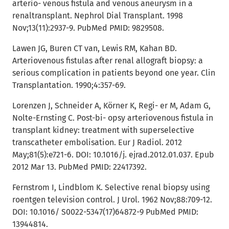
arterio- venous fistula and venous aneurysm in a
renaltransplant. Nephrol Dial Transplant. 1998
Nov;13(11):2937-9. PubMed PMID: 9829508.
Lawen JG, Buren CT van, Lewis RM, Kahan BD.
Arteriovenous fistulas after renal allograft biopsy: a
serious complication in patients beyond one year. Clin
Transplantation. 1990;4:357-69.
Lorenzen J, Schneider A, Körner K, Regi- er M, Adam G,
Nolte-Ernsting C. Post-bi- opsy arteriovenous fistula in
transplant kidney: treatment with superselective
transcatheter embolisation. Eur J Radiol. 2012
May;81(5):e721-6. DOI: 10.1016/j. ejrad.2012.01.037. Epub
2012 Mar 13. PubMed PMID: 22417392.
Fernstrom I, Lindblom K. Selective renal biopsy using
roentgen television control. J Urol. 1962 Nov;88:709-12.
DOI: 10.1016/ S0022-5347(17)64872-9 PubMed PMID:
13944814.