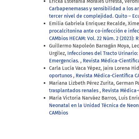
Ericka Estefanía Morales Urresta, Veró
Carbapenemasas y sensibilidad a los an
tercer nivel de complejidad. Quito – E
Emilia Gabriela Enriquez Recalde, Xime
procalcitonina ante co-infección e infe
CAMbios HECAM: Vol. 22 Núm. 2 (2023): 
Guillermo Napoleón Barragán Moya, Leona
Urgilez,
Infecciones del Tracto Urinario
Emergencias.
,
Revista Médica-Científic
Carla Lucía Vaca Yépez, Jaira Lorena Hi
oportunos
,
Revista Médica-Científica C
Mariana Lizbeth Pérez Zurita, German Pat
trasplantados renales
,
Revista Médica-C
María Victoria Narváez Barros, Luis Enr
Neonatal en la Unidad Técnica de Neo
CAMbios