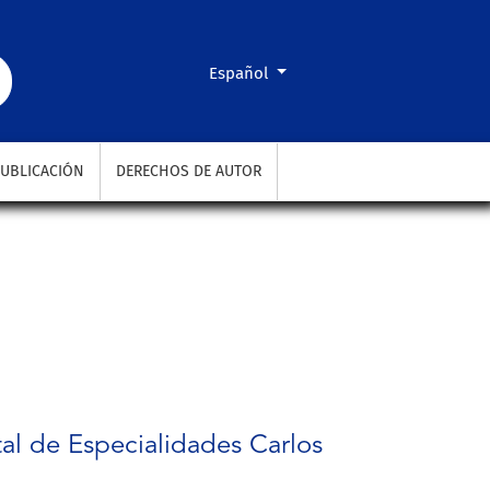
Cambiar el idioma. El actual es:
Español
UBLICACIÓN
DERECHOS DE AUTOR
ital de Especialidades Carlos