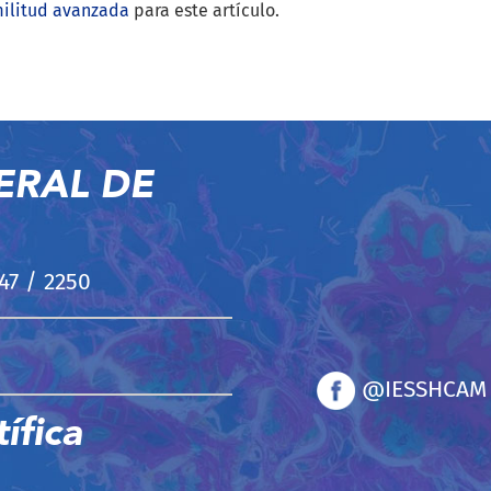
militud avanzada
para este artículo.
ERAL DE
247 / 2250
@IESSHCAM
ífica