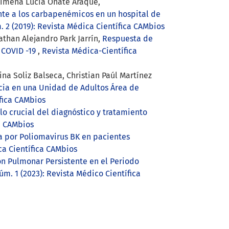
 Ximena Lucía Oñate Araque,
nte a los carbapenémicos en un hospital de
 2 (2019): Revista Médica Científica CAMbios
than Alejandro Park Jarrín,
Respuesta de
s COVID -19
,
Revista Médica-Científica
na Soliz Balseca, Christian Paúl Martínez
ncia en una Unidad de Adultos Área de
ífica CAMbios
 crucial del diagnóstico y tratamiento
a CAMbios
ía por Poliomavirus BK en pacientes
ca Científica CAMbios
ón Pulmonar Persistente en el Periodo
m. 1 (2023): Revista Médico Científica