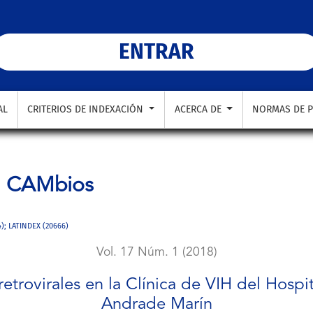
ca de VIH del Hospital de Especialidades Carlos Andrade Marín
ENTRAR
AL
CRITERIOS DE INDEXACIÓN
ACERCA DE
NORMAS DE P
a
CAMbios
4); LATINDEX (20666)
Vol. 17 Núm. 1 (2018)
retrovirales en la Clínica de VIH del Hosp
Andrade Marín