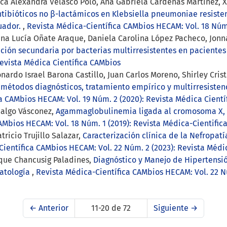
nica Alexandra Velasco Polo, Ana Gabriela Cárdenas Martínez,
tibióticos no β-lactámicos en Klebsiella pneumoniae resiste
cuador.
,
Revista Médica-Científica CAMbios HECAM: Vol. 18 Núm.
na Lucía Oñate Araque, Daniela Carolina López Pacheco, Jonna
cción secundaria por bacterias multirresistentes en paciente
Revista Médica Científica CAMbios
rdo Israel Barona Castillo, Juan Carlos Moreno, Shirley Cristi
: métodos diagnósticos, tratamiento empírico y multirresiste
a CAMbios HECAM: Vol. 19 Núm. 2 (2020): Revista Médica Cient
dalgo Vásconez,
Agammaglobulinemia ligada al cromosoma X, lo
AMbios HECAM: Vol. 18 Núm. 1 (2019): Revista Médica-Cientific
ricio Trujillo Salazar,
Caracterización clínica de la Nefropat
ientífica CAMbios HECAM: Vol. 22 Núm. 2 (2023): Revista Médi
ique Chancusig Paladines,
Diagnóstico y Manejo de Hipertensi
natología
,
Revista Médica-Científica CAMbios HECAM: Vol. 22 Nú
←
Anterior
11-20 de 72
Siguiente
→