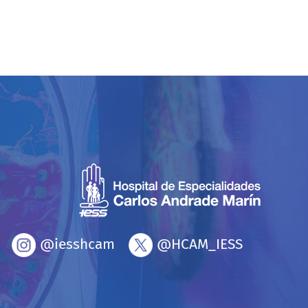
@iesshcam
@HCAM_IESS