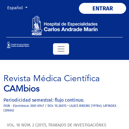
Cambiar el idioma. El actual es:
ENTRAR
Español
Revista Médica Científica
CAMbios
Periodicidad semestral: flujo continuo.
ISSN - Electrónico: 2661-6947 / DOI: 10.36015 • LILACS BIREME (19784); LATINDEX
(20666)
VOL. 16 NÚM. 2 (2017)
,
TRABAJOS DE INVESTIGACIÓNES