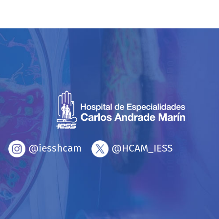
@iesshcam
@HCAM_IESS