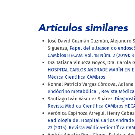
Artículos similares
José David Guzmán Guzmán, Alejandro Se
Siguenza,
Papel del ultrasonido endoscó
CAMbios HECAM: Vol. 18 Núm. 2 (2019): R
Dra Tatiana Vinueza Goyes, Dra. Carola 
HOSPITAL CARLOS ANDRADE MARÍN EN EL
Médica Científica CAMbios
Ronnal Patricio Vargas Córdova, Adiana 
endócrino metabólica.
,
Revista Médica-
Santiago Iván Vásquez Suárez,
Diagnóst
Revista Médica-Científica CAMbios HECAM
Verónica Espinoza Arregui, Henry Cabez
Radiología del Hospital Carlos Andrade
23 (2015): Revista Médica-Científica CA
Andrés Agustín Roca Flores, Esteban An