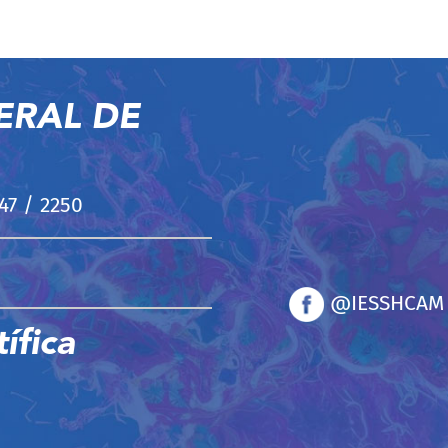
ERAL DE
247 / 2250
@IESSHCAM
ífica