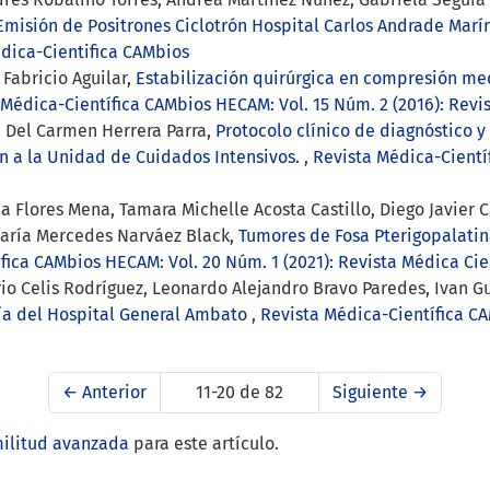
Emisión de Positrones Ciclotrón Hospital Carlos Andrade Marí
édica-Cientifica CAMbios
. Fabricio Aguilar,
Estabilización quirúrgica en compresión med
 Médica-Científica CAMbios HECAM: Vol. 15 Núm. 2 (2016): Revi
 Del Carmen Herrera Parra,
Protocolo clínico de diagnóstico 
n a la Unidad de Cuidados Intensivos.
,
Revista Médica-Cientí
a Flores Mena, Tamara Michelle Acosta Castillo, Diego Javier C
María Mercedes Narváez Black,
Tumores de Fosa Pterigopalatin
fica CAMbios HECAM: Vol. 20 Núm. 1 (2021): Revista Médica Cie
rio Celis Rodríguez, Leonardo Alejandro Bravo Paredes, Ivan 
ría del Hospital General Ambato
,
Revista Médica-Científica CA
←
Anterior
11-20 de 82
Siguiente
→
militud avanzada
para este artículo.