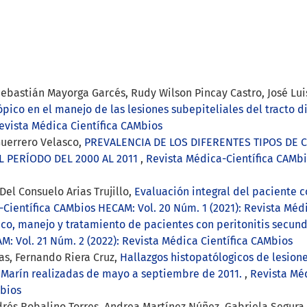
bastián Mayorga Garcés, Rudy Wilson Pincay Castro, José Lui
pico en el manejo de las lesiones subepiteliales del tracto d
evista Médica Científica CAMbios
Guerrero Velasco,
PREVALENCIA DE LOS DIFERENTES TIPOS DE 
 PERÍODO DEL 2000 AL 2011
,
Revista Médica-Científica CAMbio
Del Consuelo Arias Trujillo,
Evaluación integral del paciente 
Científica CAMbios HECAM: Vol. 20 Núm. 1 (2021): Revista Méd
ico, manejo y tratamiento de pacientes con peritonitis secun
: Vol. 21 Núm. 2 (2022): Revista Médica Científica CAMbios
as, Fernando Riera Cruz,
Hallazgos histopatólogicos de lesion
 Marín realizadas de mayo a septiembre de 2011.
,
Revista Mé
Mbios
drés Robalino Torres, Andrea Martínez Núñez, Gabriela Segur