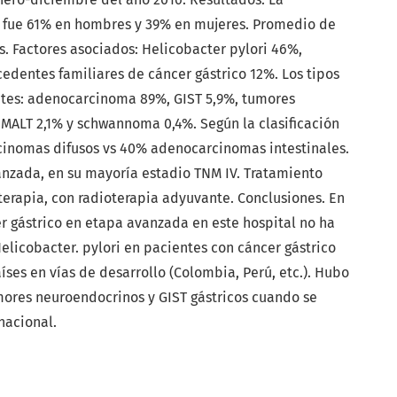
o fue 61% en hombres y 39% en mujeres. Promedio de
. Factores asociados: Helicobacter pylori 46%,
edentes familiares de cáncer gástrico 12%. Los tipos
ntes: adenocarcinoma 89%, GIST 5,9%, tumores
MALT 2,1% y schwannoma 0,4%. Según la clasificación
inomas difusos vs 40% adenocarcinomas intestinales.
anzada, en su mayoría estadio TNM IV. Tratamiento
erapia, con radioterapia adyuvante. Conclusiones. En
er gástrico en etapa avanzada en este hospital no ha
licobacter. pylori en pacientes con cáncer gástrico
íses en vías de desarrollo (Colombia, Perú, etc.). Hubo
mores neuroendocrinos y GIST gástricos cuando se
nacional.