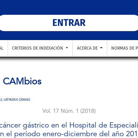
ospital de Especialidades Carlos Andrade Marín en el período
ENTRAR
AL
CRITERIOS DE INDEXACIÓN
ACERCA DE
NORMAS DE P
a
CAMbios
4); LATINDEX (20666)
Vol. 17 Núm. 1 (2018)
cáncer gástrico en el Hospital de Especi
n el período enero-diciembre del año 20