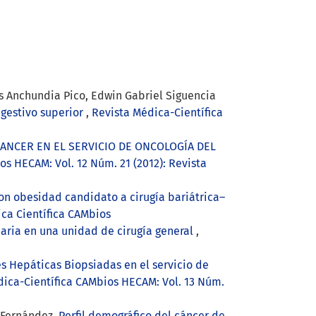
s Anchundia Pico, Edwin Gabriel Siguencia
igestivo superior
,
Revista Médica-Científica
CANCER EN EL SERVICIO DE ONCOLOGÍA DEL
s HECAM: Vol. 12 Núm. 21 (2012): Revista
con obesidad candidato a cirugía bariátrica–
ica Científica CAMbios
daria en una unidad de cirugía general
,
es Hepáticas Biopsiadas en el servicio de
dica-Científica CAMbios HECAM: Vol. 13 Núm.
a Fernández,
Perfil demográfico del cáncer de