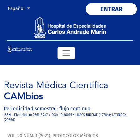
Cambiar el idioma. El actual es:
ENTRAR
Español
Revista Médica Científica
CAMbios
Periodicidad semestral: flujo continuo.
ISSN - Electrónico: 2661-6947 / DOI: 10.36015 • LILACS BIREME (19784); LATINDEX
(20666)
VOL. 20 NÚM. 1 (2021)
,
PROTOCOLOS MÉDICOS