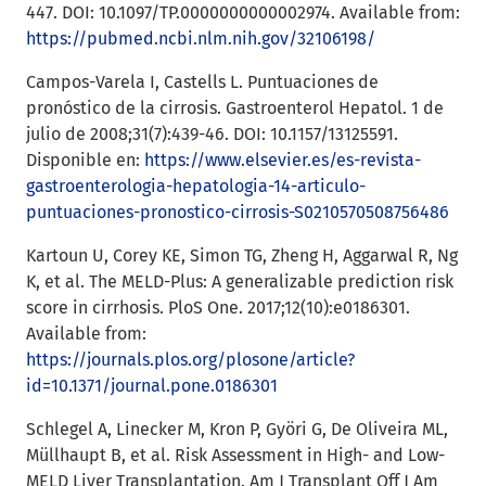
447. DOI: 10.1097/TP.0000000000002974. Available from:
https://pubmed.ncbi.nlm.nih.gov/32106198/
Campos-Varela I, Castells L. Puntuaciones de
pronóstico de la cirrosis. Gastroenterol Hepatol. 1 de
julio de 2008;31(7):439-46. DOI: 10.1157/13125591.
Disponible en:
https://www.elsevier.es/es-revista-
gastroenterologia-hepatologia-14-articulo-
puntuaciones-pronostico-cirrosis-S0210570508756486
Kartoun U, Corey KE, Simon TG, Zheng H, Aggarwal R, Ng
K, et al. The MELD-Plus: A generalizable prediction risk
score in cirrhosis. PloS One. 2017;12(10):e0186301.
Available from:
https://journals.plos.org/plosone/article?
id=10.1371/journal.pone.0186301
Schlegel A, Linecker M, Kron P, Györi G, De Oliveira ML,
Müllhaupt B, et al. Risk Assessment in High- and Low-
MELD Liver Transplantation. Am J Transplant Off J Am