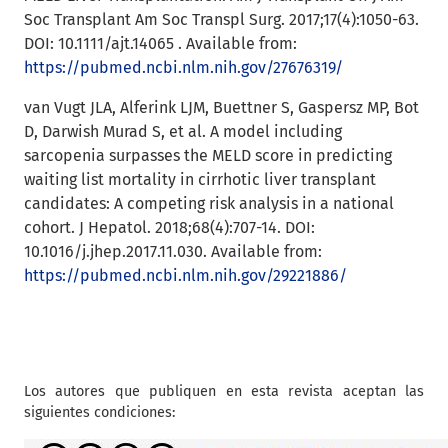
Soc Transplant Am Soc Transpl Surg. 2017;17(4):1050-63.
DOI: 10.1111/ajt.14065 . Available from:
https://pubmed.ncbi.nlm.nih.gov/27676319/
van Vugt JLA, Alferink LJM, Buettner S, Gaspersz MP, Bot
D, Darwish Murad S, et al. A model including
sarcopenia surpasses the MELD score in predicting
waiting list mortality in cirrhotic liver transplant
candidates: A competing risk analysis in a national
cohort. J Hepatol. 2018;68(4):707-14. DOI:
10.1016/j.jhep.2017.11.030. Available from:
https://pubmed.ncbi.nlm.nih.gov/29221886/
Los autores que publiquen en esta revista aceptan las
siguientes condiciones: