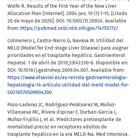
Wolfe R. Results of the First Year of the New Liver
Allocation Plan [Internet]. 2004 Jan; 10 (1) 7-15. [citado
20 de mayo de 2020]. DOI: 10.1002/lt.20024. Available
from:
https://pubmed.ncbi.nlm.nih.gov/14755772/
Colmenero J, Castro-Narro G, Navasa M. Utilidad del
MELD (Model for End-stage Liver Disease) para asignar
prioridades en el trasplante hepático. Gastroenterol
Hepatol. 1 de abril de 2010;33(4):330-6. Disponible en:
DOI: 10.1016/j.gastrohep.2009.04.007. Available from:
https://www.elsevier.es/es-revista-gastroenterologia-
hepatologia-14-articulo-utilidad-del-meld-model-for-
S0210570509004300
Pozo-Laderas JC, Rodríguez-Perálvarez M, Muñoz-
Villanueva MC, Rivera-Espinar F, Durban-García I,
Muñoz-Trujillo J, et al. Predictores pretrasplante de
mortalidad precoz en receptores adultos de
trasplante hepático en la era MELD-Na. Med Intensiva.