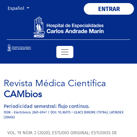
Cambiar el idioma. El actual es:
ENTRAR
Español
Revista Médica Científica
CAMbios
Periodicidad semestral: flujo continuo.
ISSN - Electrónico: 2661-6947 / DOI: 10.36015 • LILACS BIREME (19784); LATINDEX
(20666)
VOL. 19 NÚM. 2 (2020)
,
ESTUDIO ORIGINAL: ESTUDIOS DE