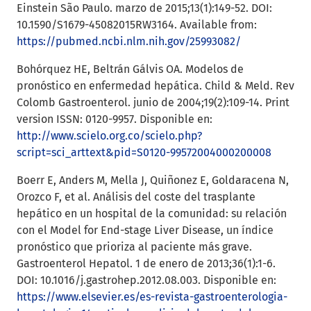
Einstein São Paulo. marzo de 2015;13(1):149-52. DOI:
10.1590/S1679-45082015RW3164. Available from:
https://pubmed.ncbi.nlm.nih.gov/25993082/
Bohórquez HE, Beltrán Gálvis OA. Modelos de
pronóstico en enfermedad hepática. Child & Meld. Rev
Colomb Gastroenterol. junio de 2004;19(2):109-14. Print
version ISSN: 0120-9957. Disponible en:
http://www.scielo.org.co/scielo.php?
script=sci_arttext&pid=S0120-99572004000200008
Boerr E, Anders M, Mella J, Quiñonez E, Goldaracena N,
Orozco F, et al. Análisis del coste del trasplante
hepático en un hospital de la comunidad: su relación
con el Model for End-stage Liver Disease, un índice
pronóstico que prioriza al paciente más grave.
Gastroenterol Hepatol. 1 de enero de 2013;36(1):1-6.
DOI: 10.1016/j.gastrohep.2012.08.003. Disponible en:
https://www.elsevier.es/es-revista-gastroenterologia-