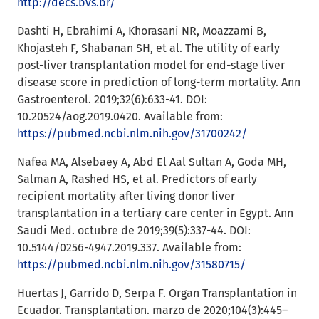
http://decs.bvs.br/
Dashti H, Ebrahimi A, Khorasani NR, Moazzami B,
Khojasteh F, Shabanan SH, et al. The utility of early
post-liver transplantation model for end-stage liver
disease score in prediction of long-term mortality. Ann
Gastroenterol. 2019;32(6):633-41. DOI:
10.20524/aog.2019.0420. Available from:
https://pubmed.ncbi.nlm.nih.gov/31700242/
Nafea MA, Alsebaey A, Abd El Aal Sultan A, Goda MH,
Salman A, Rashed HS, et al. Predictors of early
recipient mortality after living donor liver
transplantation in a tertiary care center in Egypt. Ann
Saudi Med. octubre de 2019;39(5):337-44. DOI:
10.5144/0256-4947.2019.337. Available from:
https://pubmed.ncbi.nlm.nih.gov/31580715/
Huertas J, Garrido D, Serpa F. Organ Transplantation in
Ecuador. Transplantation. marzo de 2020;104(3):445–