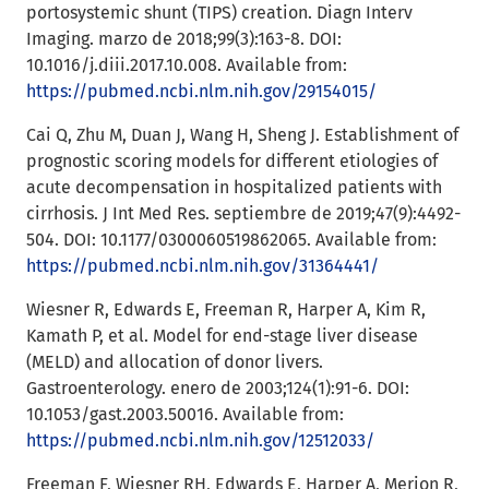
portosystemic shunt (TIPS) creation. Diagn Interv
Imaging. marzo de 2018;99(3):163-8. DOI:
10.1016/j.diii.2017.10.008. Available from:
https://pubmed.ncbi.nlm.nih.gov/29154015/
Cai Q, Zhu M, Duan J, Wang H, Sheng J. Establishment of
prognostic scoring models for different etiologies of
acute decompensation in hospitalized patients with
cirrhosis. J Int Med Res. septiembre de 2019;47(9):4492-
504. DOI: 10.1177/0300060519862065. Available from:
https://pubmed.ncbi.nlm.nih.gov/31364441/
Wiesner R, Edwards E, Freeman R, Harper A, Kim R,
Kamath P, et al. Model for end-stage liver disease
(MELD) and allocation of donor livers.
Gastroenterology. enero de 2003;124(1):91-6. DOI:
10.1053/gast.2003.50016. Available from:
https://pubmed.ncbi.nlm.nih.gov/12512033/
Freeman F, Wiesner RH, Edwards E, Harper A, Merion R,