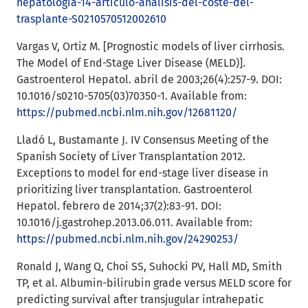
hepatologia-14-articulo-analisis-del-coste-del-
trasplante-S0210570512002610
Vargas V, Ortiz M. [Prognostic models of liver cirrhosis.
The Model of End-Stage Liver Disease (MELD)].
Gastroenterol Hepatol. abril de 2003;26(4):257-9. DOI:
10.1016/s0210-5705(03)70350-1. Available from:
https://pubmed.ncbi.nlm.nih.gov/12681120/
Lladó L, Bustamante J. IV Consensus Meeting of the
Spanish Society of Liver Transplantation 2012.
Exceptions to model for end-stage liver disease in
prioritizing liver transplantation. Gastroenterol
Hepatol. febrero de 2014;37(2):83-91. DOI:
10.1016/j.gastrohep.2013.06.011. Available from:
https://pubmed.ncbi.nlm.nih.gov/24290253/
Ronald J, Wang Q, Choi SS, Suhocki PV, Hall MD, Smith
TP, et al. Albumin-bilirubin grade versus MELD score for
predicting survival after transjugular intrahepatic