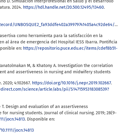
ano D. Simulación interprofesional en salud y el desarrollo
atura. 2024.
https://hdl.handle.net/20.500.12495/13460
.
/Record/UNBOSQUE2_fa93ddfe402a39979741405a4c92de64/Details
asertiva como herramienta para la satisfacción en la
n al área de emergencia del Hospital IESS Ibarra. Pontificia
sponible en:
https://repositorio.puce.edu.ec/items/cdef8b51-
, Janatolmakan M, & Khatony A. Investigation the correlation
t and assertiveness in nursing and midwifery students
e. 2020; 4:102667.
https://doi.org/10.1016/j.nepr.2019.102667
.
edirect.com/science/article/abs/pii/S1471595318308539?
e T. Design and evaluation of an assertiveness
or nursing students. Journal of clinical nursing. 2019; 28(9-
111/jocn.14813
. Disponible en:
10.1111/jocn.14813