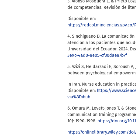
3. Alonso Mosquera L, & Prieto Loz
de competencias. Revisión de liter
Disponible en:
https://redcol.minciencias.gov.co
4. Sinchiguano D. La comunicación 
atención a los pacientes que acude
Universidad del Ecuador. 2024. Di
3e9c-4ad0-8e05-cf30dae87b7f
5. Azizi S, Heidarzadi E, Soroush A
between psychological empowermen
in Iran. Nurse education in practic
Disponible en:
https://www.scienc
via%3Dihub
6. Omura M, Levett-Jones T, & Ston
communication training programme f
10): 1990–1998.
https://doi.org/10.1
https://onlinelibrary.wiley.com/doi/