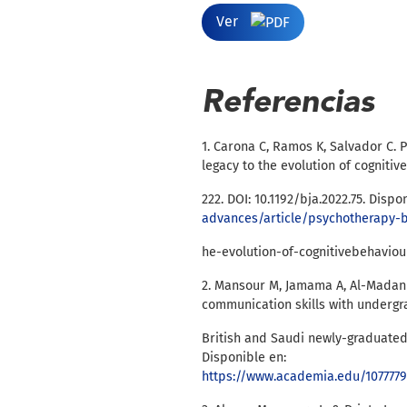
Ver
Referencias
1. Carona C, Ramos K, Salvador C. 
legacy to the evolution of cognitiv
222. DOI: 10.1192/bja.2022.75. Dispo
advances/article/psychotherapy-b
he-evolution-of-cognitivebehavi
2. Mansour M, Jamama A, Al-Madani 
communication skills with undergr
British and Saudi newly-graduated 
Disponible en:
https://www.academia.edu/107777933/Reconciling_Assertive_Communicatio