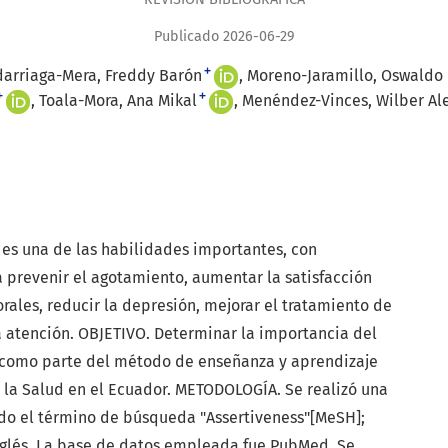
Publicado 2026-06-29
+
darriaga-Mera, Freddy Barón
Moreno-Jaramillo, Oswaldo
+
+
Toala-Mora, Ana Mikal
Menéndez-Vinces, Wilber Al
es una de las habilidades importantes, con
ra prevenir el agotamiento, aumentar la satisfacción
borales, reducir la depresión, mejorar el tratamiento de
la atención. OBJETIVO. Determinar la importancia del
d como parte del método de enseñanza y aprendizaje
 la Salud en el Ecuador. METODOLOGÍA. Se realizó una
ndo el término de búsqueda "Assertiveness"[MeSH];
inglés. La base de datos empleada fue PubMed. Se