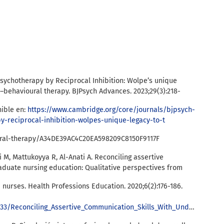
Psychotherapy by Reciprocal Inhibition: Wolpe’s unique
e–behavioural therapy. BJPsych Advances. 2023;29(3):218-
nible en:
https://www.cambridge.org/core/journals/bjpsych-
y-reciprocal-inhibition-wolpes-unique-legacy-to-t
oural-therapy/A34DE39AC4C20EA598209C8150F9117F
M, Mattukoyya R, Al-Anati A. Reconciling assertive
aduate nursing education: Qualitative perspectives from
nurses. Health Professions Education. 2020;6(2):176-186.
n_Skills_With_Undergraduate_Nursing_Education_Qualitative_Perspectives_From_British_and_Saudi_Newly_Graduated_Nurses