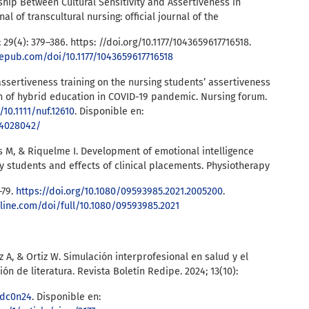
onship Between Cultural Sensitivity and Assertiveness in
l of transcultural nursing: official journal of the
 29(4): 379–386. https: //doi.org/10.1177/1043659617716518.
gepub.com/doi/10.1177/1043659617716518
 assertiveness training on the nursing students’ assertiveness
on of hybrid education in COVID-19 pandemic. Nursing forum.
/10.1111/nuf.12610
. Disponible en:
34028042/
s M, & Riquelme I. Development of emotional intelligence
 students and effects of clinical placements. Physiotherapy
–79.
https://doi.org/10.1080/09593985.2021.2005200
.
line.com/doi/full/10.1080/09593985.2021
 A, & Ortiz W. Simulación interprofesional en salud y el
n de literatura. Revista Boletín Redipe. 2024; 13(10):
8dc0n24
. Disponible en: