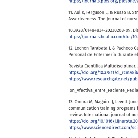
https://journals.plos.org/plosone/
11. Aul K, Ferguson L, & Russo B. 
Assertiveness. The Journal of nursi
10.3928/01484834-20230208-09. Di
https://journals.healio.com/doi/1
12. Lechon Tarabata I, & Pacheco C
Personal de Enfermería durante el 
Revista Científica Multidisciplinar. 
https://doi.org/10.37811/cl_rcm.v8i
https://www.researchgate.net/pub
13. Omura M, Maguire J, Levett-Jone
communication training programs f
review. International journal of nur
https://doi.org/10.1016/j.ijnurstu.2
https://www.sciencedirect.com/sc