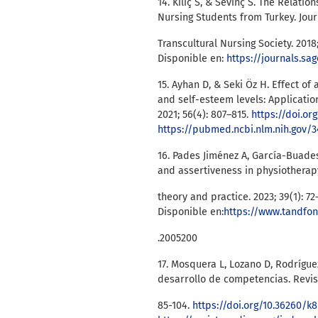
14. Kılıç S, & Sevinç S. The Relati
Nursing Students from Turkey. Journa
Transcultural Nursing Society. 2018;
Disponible en:
https://journals.sa
15. Ayhan D, & Seki Öz H. Effect of
and self-esteem levels: Applicati
2021; 56(4): 807–815.
https://doi.org
https://pubmed.ncbi.nlm.nih.gov/
16. Pades Jiménez A, García-Buade
and assertiveness in physiotherapy
theory and practice. 2023; 39(1): 72
Disponible en:
https://www.tandfon
.2005200
17. Mosquera L, Lozano D, Rodríguez
desarrollo de competencias. Revisió
85-104.
https://doi.org/10.36260/k