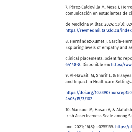
7. Pérez-Caldevilla M, Mesa I, Herr
comunicación en estudiantes de ci
de Medicina Militar. 2024; 53(3): 0
https://revmedmilitar.sld.cu/inde
8. Hernández-Xumet J, García-Hern
Exploring levels of empathy and as
clinical placements. Scientific repo
64148-8
. Disponible en:
https://ww
9. Al-Hawaiti M, Sharif L, & Elsaye
and Impact in Healthcare Settings. N
https://doi.org/10.3390/nursrep15
4403/15/3/102
10. Mansour M, Hasan A, & Alafafsh
Irish Assertiveness Scale among S
one. 2021; 16(8): e0255159.
https://