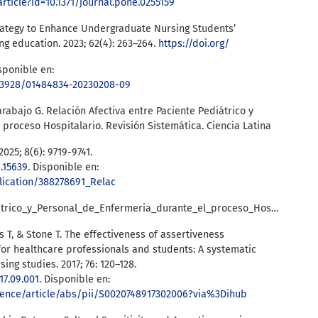
article?id=10.1371/journal.pone.0255159
Strategy to Enhance Undergraduate Nursing Students’
ng education. 2023; 62(4): 263–264.
https://doi.org/
sponible en:
0.3928/01484834-20230208-09
arabajo G. Relación Afectiva entre Paciente Pediátrico y
proceso Hospitalario. Revisión Sistemática. Ciencia Latina
2025; 8(6): 9719-9741.
6.15639
. Disponible en:
lication/388278691_Relac
ion_Afectiva_entre_Paciente_Pediatrico_y_Personal_de_Enfermeria_durante_el_proceso_Hospitalario_Revision_Sistematica
s T, & Stone T. The effectiveness of assertiveness
or healthcare professionals and students: A systematic
sing studies. 2017; 76: 120–128.
017.09.001
. Disponible en:
ience/article/abs/pii/S0020748917302006?via%3Dihub