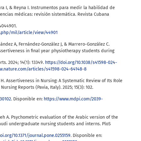
era I, & Reyna I. Instrumentos para medir la habilidad de
encias médicas: revisión sistemática. Revista Cubana
24044901.
x.php/mil/article/view/44901
ández A, Fernández-González J, & Marrero-González C.
sertiveness in final year physiotherapy students during
rts. 2024; 14(1): 13349.
https://doi.org/10.1038/s41598-024-
w.nature.com/articles/s41598-024-64148-8
s H. Assertiveness in Nursing: A Systematic Review of Its Role
ursing Reports (Pavia, Italy). 2025; 15(3): 102.
030102
. Disponible en:
https://www.mdpi.com/2039-
eh A. Psychometric evaluation of the Arabic version of the
audi undergraduate nursing students and interns. PloS
doi.org/10.1371/journal.pone.0255159
. Disponible en: